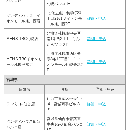
パルコ店
札幌パルコ8F
北海道旭川市緑町23
ダンディハウス イ
丁目2161-3 イオンモ
詳細・申込
オンモール旭川西店
ール旭川西2F
北海道札幌市中央区
MEN'S TBC札幌店
南1条西2-1-1 らん
詳細・申込
たんびる６Ｆ
北海道札幌市西区発
MEN'S TBCイオンモ
寒8条12丁目1－1 イ
詳細・申込
ール札幌発寒店
オンモール札幌発寒2
F
宮城県
店舗名
住所
詳細・申込
仙台市青葉区中央1-7
ラ･パルレ仙台店
-4 宮城商事ビル 3
詳細・申込
Ｆ
宮城県仙台市青葉区
ダンディハウス仙台
中央1‐2‐3 仙台パルコ
詳細・申込
パルコ店
8F