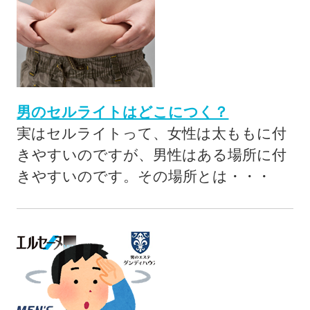
男のセルライトはどこにつく？
実はセルライトって、女性は太ももに付
きやすいのですが、男性はある場所に付
きやすいのです。その場所とは・・・