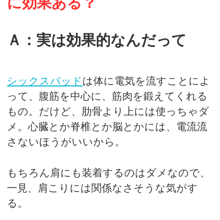
に効果ある？
Ａ：実は効果的なんだって
シックスパッド
は体に電気を流すことによ
って、腹筋を中心に、筋肉を鍛えてくれる
もの。だけど、肋骨より上には使っちゃダ
メ。心臓とか脊椎とか脳とかには、電流流
さないほうがいいから。
もちろん肩にも装着するのはダメなので、
一見、肩こりには関係なさそうな気がす
る。