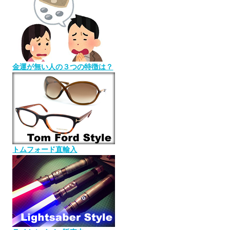
金運が無い人の３つの特徴は？
トムフォード直輸入