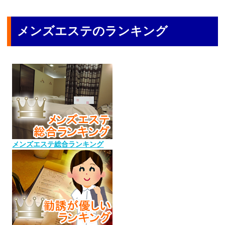
メンズエステのランキング
メンズエステ総合ランキング