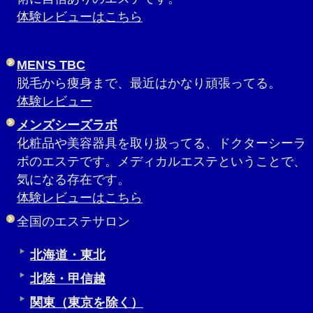
体験レビューはこちら
MEN'S TBC
脱毛から痩身まで、最近はかなり頑張ってる。
体験レビュー
メンズシーズラボ
化粧品や美容器具を取り扱ってる、ドクターシーラ
ボのエステです。メディカルエステということで、
気になる存在です。
体験レビューはこちら
全国のエステサロン
北海道・東北
北陸・甲信越
関東（東京を除く）