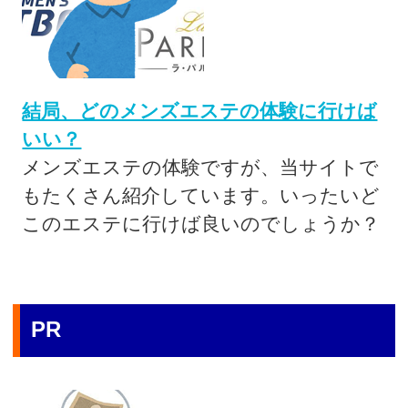
結局、どのメンズエステの体験に行けば
いい？
メンズエステの体験ですが、当サイトで
もたくさん紹介しています。いったいど
このエステに行けば良いのでしょうか？
PR