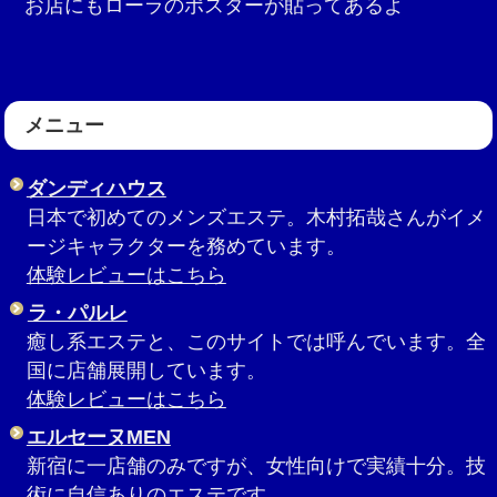
お店にもローラのポスターが貼ってあるよ
メニュー
ダンディハウス
日本で初めてのメンズエステ。木村拓哉さんがイメ
ージキャラクターを務めています。
体験レビューはこちら
ラ・パルレ
癒し系エステと、このサイトでは呼んでいます。全
国に店舗展開しています。
体験レビューはこちら
エルセーヌMEN
新宿に一店舗のみですが、女性向けで実績十分。技
術に自信ありのエステです。